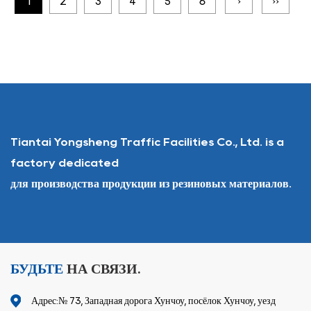
1
2
3
4
5
6
›
››
Tiantai Yongsheng Traffic Facilities Co., Ltd. is a
factory dedicated
для производства продукции из резиновых материалов.
БУДЬТЕ
НА СВЯЗИ.
Адрес:№ 73, Западная дорога Хунчоу, посёлок Хунчоу, уезд