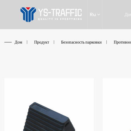
Ru
До
Дом
/
Продукт
/
Безопасность парковки
/
Противоо