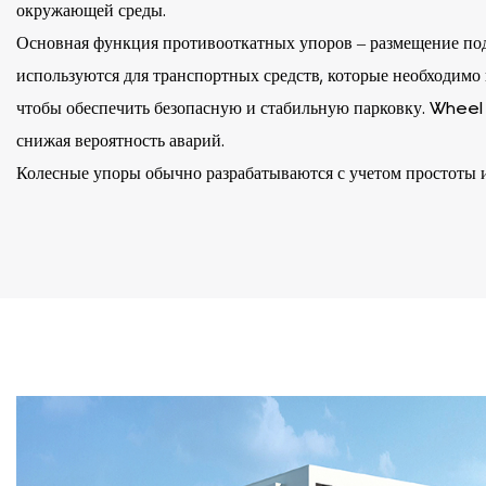
окружающей среды.
Основная функция противооткатных упоров – размещение под 
используются для транспортных средств, которые необходимо п
чтобы обеспечить безопасную и стабильную парковку. Wheel
снижая вероятность аварий.
Колесные упоры обычно разрабатываются с учетом простоты и
вставляться в нижнюю часть колеса и обеспечивать блокиру
могут легко их перемещать или снимать.
Помимо использования на парковках и парковочных местах, 
противооткатные упоры для предотвращения дрейфа при стоян
обслуживании или стоянке на взлетной полосе.