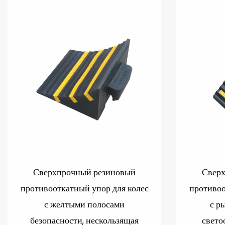
Сверхпрочный резиновый
Свер
противооткатный упор для колес
противоо
с желтыми полосами
с р
безопасности, нескользящая
свето