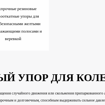
хпрочные резиновые
ооткатные упоры для
 безопасными желтыми
ражающими полосами и
веревкой
Й УПОР ДЛЯ КОЛ
ращения случайного движения или скольжения припаркованного 
ся прочным и долговечным, способным выдерживать сильное давл