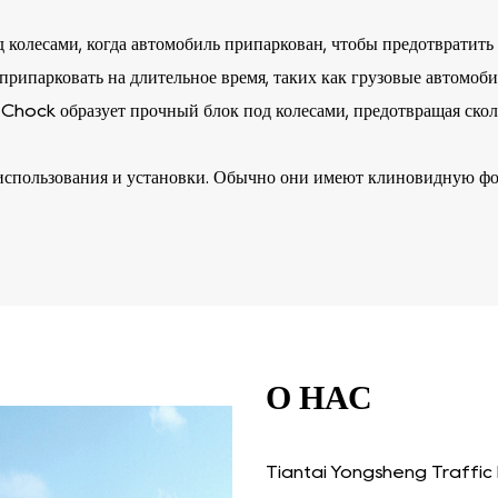
колесами, когда автомобиль припаркован, чтобы предотвратить
рипарковать на длительное время, таких как грузовые автомобили
 Chock образует прочный блок под колесами, предотвращая ско
спользования и установки. Обычно они имеют клиновидную форм
ющую силу. Некоторые противооткатные упоры также оснащены у
Wheel Chock также широко используется в некоторых особых ра
ке в портах; самолету также необходимы противооткатные упор
О НАС
Tiantai Yongsheng Traffic Fa