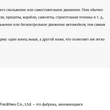
 его скольжение или самостоятельное движение. Они обычно
, прицепы, корабли, самолеты, строительная техника и т. д.,
льжение или бесконтрольное движение автомобиля, тем самым
у: один конец выше, а другой ниже, что позволяет им легко
добными ручками или веревками, поэтому пользователи
бочих сценариях. Например, корабли используют
ы для обеспечения безопасной стыковки при наземном
cilities Co., Ltd. - это фабрика, занимающаяся