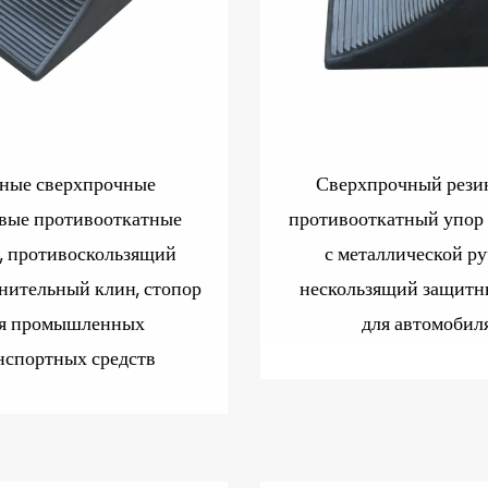
ные сверхпрочные
Сверхпрочный рези
вые противооткатные
противооткатный упор 
, противоскользящий
с металлической ру
нительный клин, стопор
нескользящий защитн
я промышленных
для автомобил
нспортных средств