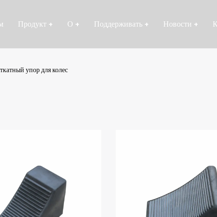
м
Продукт
+
О
+
Поддерживать
+
Новости
+
К
ткатный упор для колес