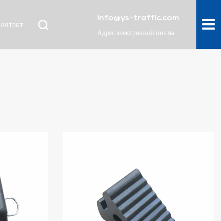
info@ys-traffic.com
онтакт
Адрес электронной почты