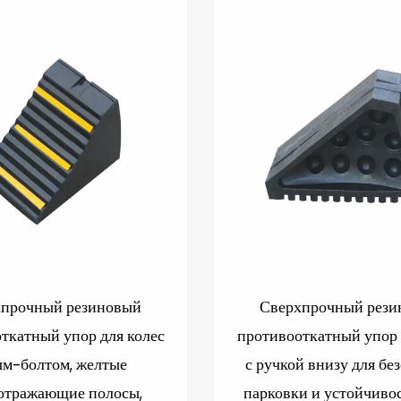
хпрочный резиновый
Сверхпрочный рези
ткатный упор для колес
противооткатный упор 
ым-болтом, желтые
с ручкой внизу для бе
отражающие полосы,
парковки и устойчивос