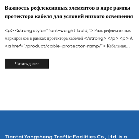
Важность рефлексивных элементов в ядре рампы
протектора кабеля для условий низкого освещения
<p> <strong style="font-weight: bold;"> Роль рефлексивных
маркировков в рамках протектора кабелей </strong> </p> <p> А
<a href="/product/cable-protector-ramp/"> Кабельная
защитная рампа </a> Core служит двойной цели: защита каб...
Читать далее
Tiantai Yongsheng Traffic Facilities Co., Ltd. is a