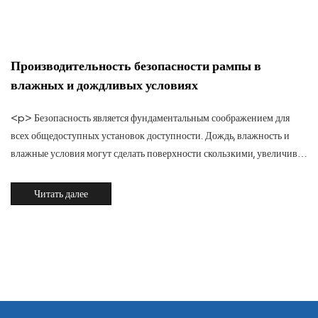
Производительность безопасности рампы в
влажных и дождливых условиях
<p> Безопасность является фундаментальным соображением для
всех общедоступных установок доступности. Дождь, влажность и
влажные условия могут сделать поверхности скользкими, увеличивая
риск несчастных случаев для пешеходов, пользователей инвалидных
колясок и велосипедистов. А <a href=&qu...
Читать далее