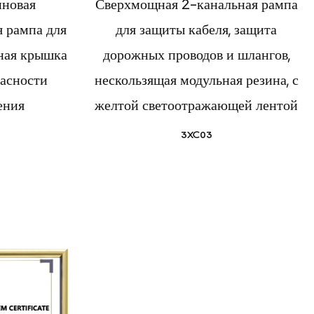
иновая
Сверхмощная 2-канальная рампа
я рампа для
для защиты кабеля, защита
ьная крышка
дорожных проводов и шлангов,
пасности
нескользящая модульная резина, с
ения
желтой светоотражающей лентой
3XC03