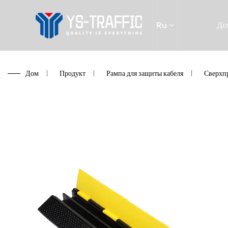
Ru
До
Дом
/
Продукт
/
Рампа для защиты кабеля
/
Сверхпр