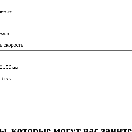
ление
умка
ь скорость
50х50мм
абеля
, которые могут вас заинт