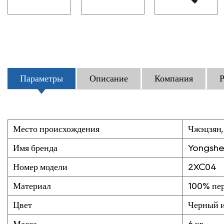
Параметры
Описание
Компания
Р
Место происхождения
Чжэцзян,
Имя бренда
Yongsh
Номер модели
2XC04
Материал
100% пер
Цвет
Черный 