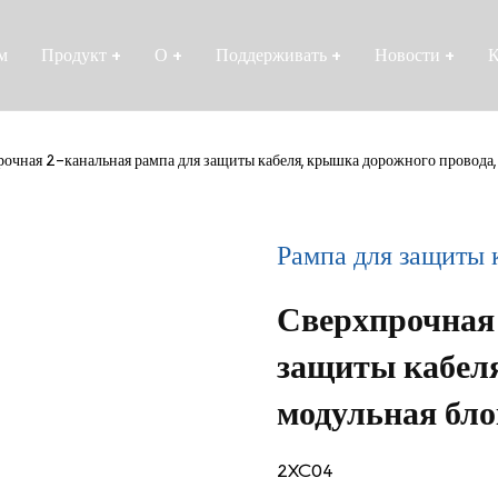
м
Продукт
+
О
+
Поддерживать
+
Новости
+
К
очная 2-канальная рампа для защиты кабеля, крышка дорожного провода,
Рампа для защиты 
Сверхпрочная
защиты кабеля
модульная бло
2XC04