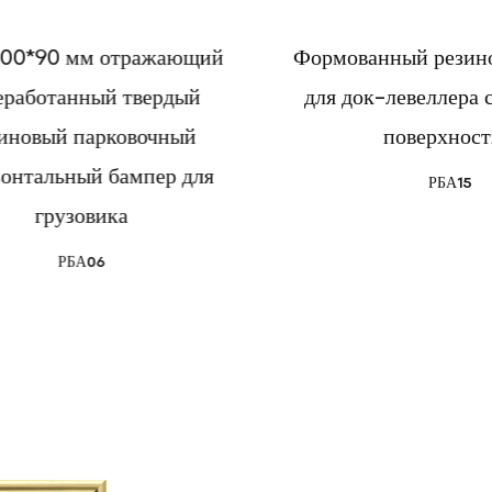
ажающий
Формованный резиновый бампер
вердый
для док-левеллера со стальной
очный
поверхностью
пер для
РБА15