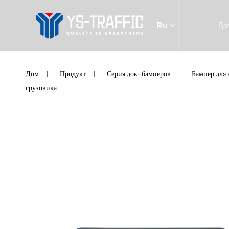
Ru
До
Дом
/
Продукт
/
Серия док-бамперов
/
Бампер для
грузовика