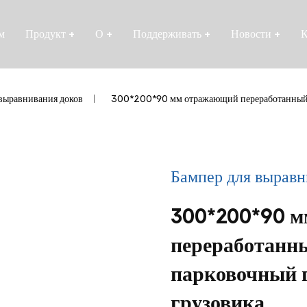
м
Продукт
+
О
+
Поддерживать
+
Новости
+
К
 выравнивания доков
/
300*200*90 мм отражающий переработанный 
Бампер для выравн
300*200*90 
переработанн
парковочный 
грузовика