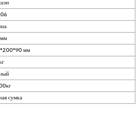
шэн
А06
ина
 мм
*200*90 мм
кг
ный
00кг
ная сумка