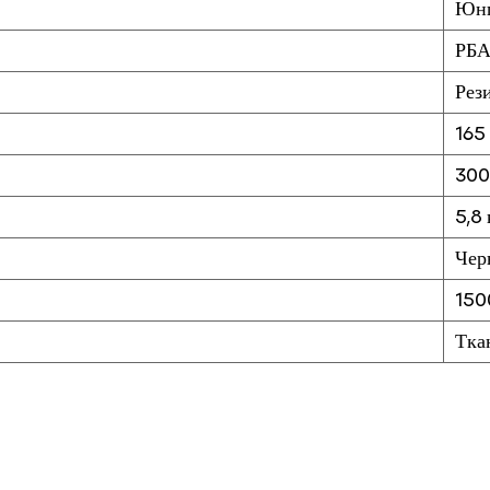
Юн
РБ
Рез
165
300
5,8 
Чер
150
Тка