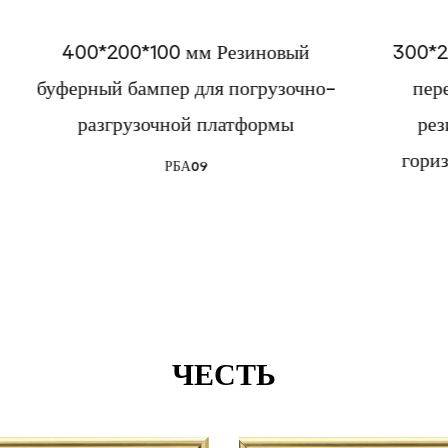
0*100 мм Резиновый
300*200*90 мм отр
бампер для погрузочно-
переработанный т
узочной платформы
резиновый парков
горизонтальный бам
РБА09
грузовика
РБА06
ЧЕСТЬ